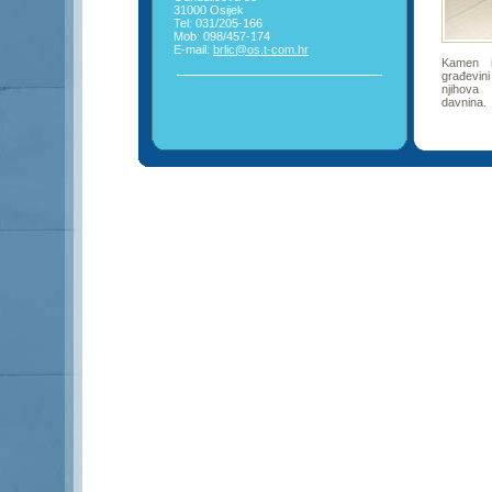
31000 Osijek
Tel: 031/205-166
Mob: 098/457-174
E-mail:
brlic@os.t-com.hr
Kamen i
građevin
njihova
davnina.