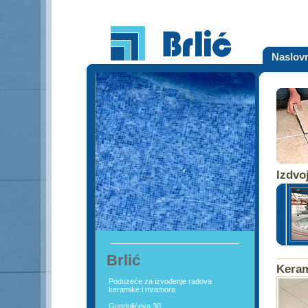
Naslov
Izdvoj
Brlić
Keram
Poduzeće za izvođenje radova
keramike i mramora
Gundulićeva 30